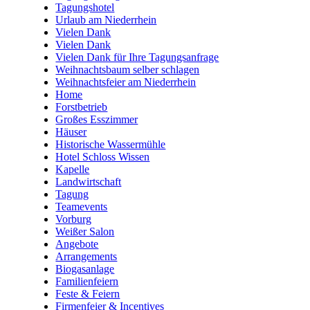
Tagungshotel
Urlaub am Niederrhein
Vielen Dank
Vielen Dank
Vielen Dank für Ihre Tagungsanfrage
Weihnachtsbaum selber schlagen
Weihnachtsfeier am Niederrhein
Home
Forstbetrieb
Großes Esszimmer
Häuser
Historische Wassermühle
Hotel Schloss Wissen
Kapelle
Landwirtschaft
Tagung
Teamevents
Vorburg
Weißer Salon
Angebote
Arrangements
Biogasanlage
Familienfeiern
Feste & Feiern
Firmenfeier & Incentives