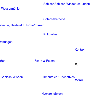
Schloss
Schloss Wissen erkunden
e Wassermühle
Schlossbetriebe
ellevue, Heidefeld, Turm-Zimmer
Kulturelles
ertungen
Kontakt
eßen
Feste & Feiern
t Schloss Wissen
Firmenfeier & Incentives
Menü
Hochzeitsfeiern