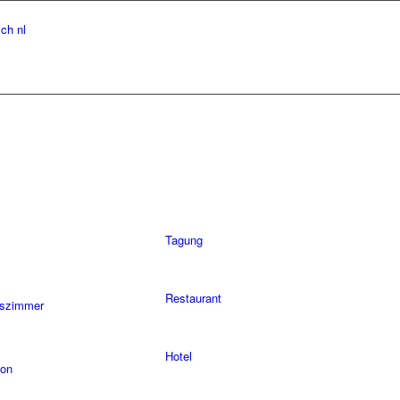
sch
nl
Tagung
Restaurant
szimmer
Hotel
lon