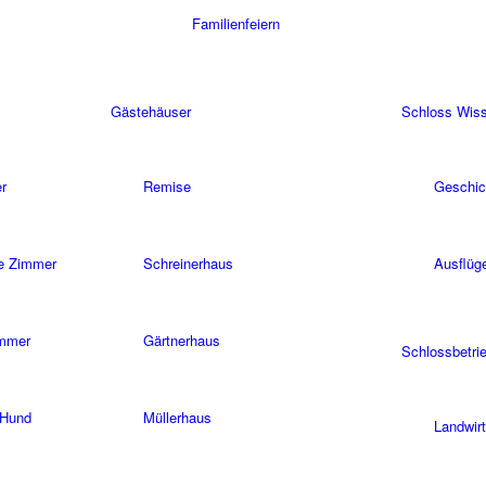
Familienfeiern
Gästehäuser
Schloss Wis
r
Remise
Geschic
ie Zimmer
Schreinerhaus
Ausflüg
immer
Gärtnerhaus
Schlossbetri
 Hund
Müllerhaus
Landwirt