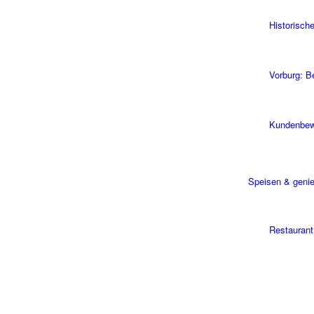
Historisch
Vorburg: B
Kundenbew
Speisen & geni
Restauran