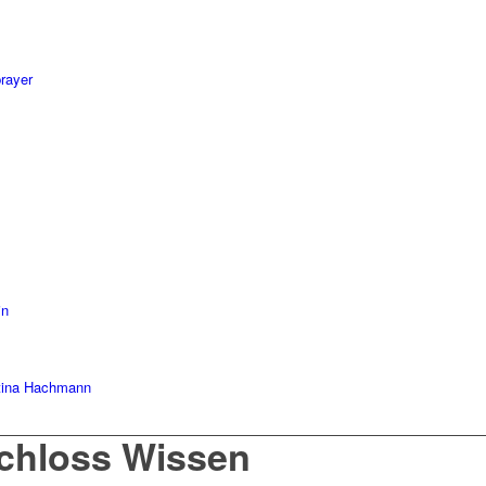
rayer
in
ttina Hachmann
Schloss Wissen