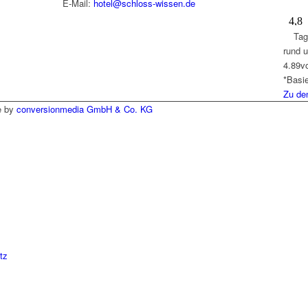
E-Mail:
hotel@schloss-wissen.de
Tag
rund 
4.89
v
*Basi
Zu de
e by
conversionmedia GmbH & Co. KG
tz