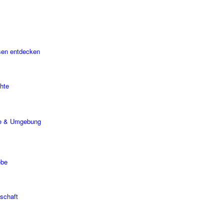
sen entdecken
hte
e & Umgebung
ebe
schaft