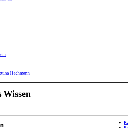
ein
Bettina Hachmann
s Wissen
Ka
en
Pa