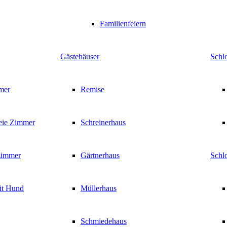
Familienfeiern
Gästehäuser
Schl
mer
Remise
reie Zimmer
Schreinerhaus
zimmer
Gärtnerhaus
Schlo
it Hund
Müllerhaus
Schmiedehaus