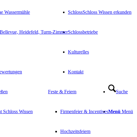
che Wassermühle
Schloss
Schloss Wissen erkunden
 Bellevue, Heidefeld, Turm-Zimmer
Schlossbetriebe
Kulturelles
ewertungen
Kontakt
eßen
Feste & Feiern
Suche
t Schloss Wissen
Firmenfeier & Incentives
Menü
Menü
Hochzeitsfeiern