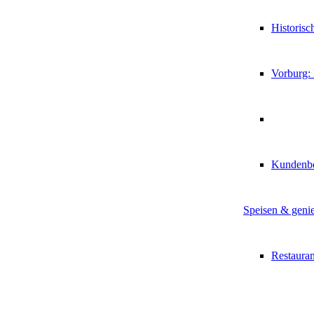
Historis
Vorburg:
Kundenb
Speisen & geni
Restauran