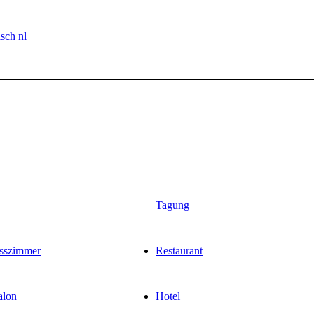
isch
nl
Tagung
sszimmer
Restaurant
alon
Hotel