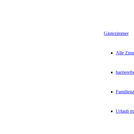
Gästezimmer
Alle Zim
barrieref
Familien
Urlaub m