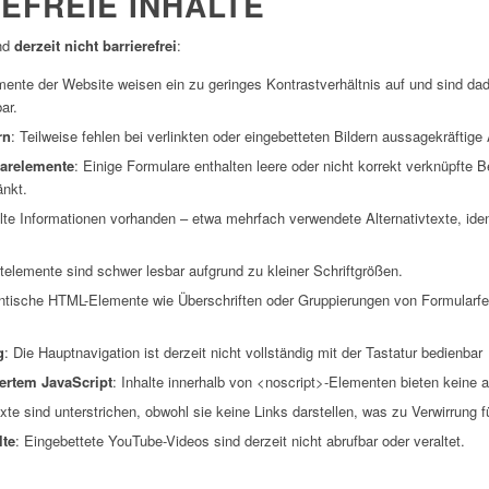
EFREIE INHALTE
ind
derzeit nicht barrierefrei
:
mente der Website weisen ein zu geringes Kontrastverhältnis auf und sind da
ar.
rn
: Teilweise fehlen bei verlinkten oder eingebetteten Bildern aussagekräftige 
larelemente
: Einige Formulare enthalten leere oder nicht korrekt verknüpfte 
änkt.
lte Informationen vorhanden – etwa mehrfach verwendete Alternativtexte, iden
telemente sind schwer lesbar aufgrund zu kleiner Schriftgrößen.
tische HTML-Elemente wie Überschriften oder Gruppierungen von Formularfeld
g
: Die Hauptnavigation ist derzeit nicht vollständig mit der Tastatur bedienbar
iertem JavaScript
: Inhalte innerhalb von <noscript>-Elementen bieten keine a
te sind unterstrichen, obwohl sie keine Links darstellen, was zu Verwirrung 
lte
: Eingebettete YouTube-Videos sind derzeit nicht abrufbar oder veraltet.