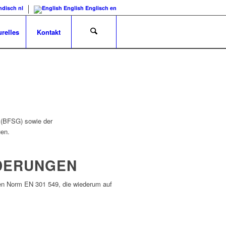
ndisch
nl
English
Englisch
en
urelles
Kontakt
s (BFSG) sowie der
uen.
RDERUNGEN
schen Norm EN 301 549, die wiederum auf