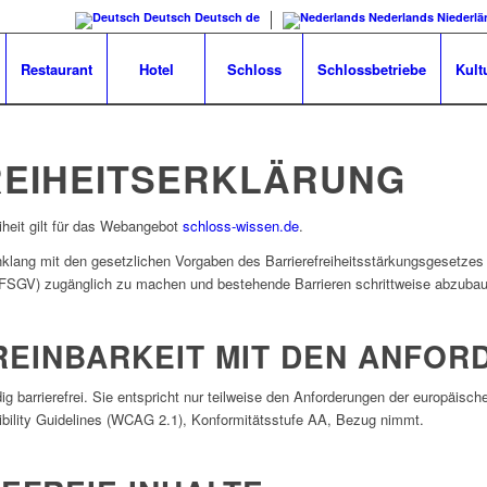
Deutsch
Deutsch
de
Nederlands
Niederlä
Restaurant
Hotel
Schloss
Schlossbetriebe
Kult
REIHEITSERKLÄRUNG
eiheit gilt für das Webangebot
schloss-wissen.de
.
klang mit den gesetzlichen Vorgaben des Barrierefreiheitsstärkungsgesetze
(BFSGV) zugänglich zu machen und bestehende Barrieren schrittweise abzuba
REINBARKEIT MIT DEN ANFO
ndig barrierefrei. Sie entspricht nur teilweise den Anforderungen der europäi
ibility Guidelines (WCAG 2.1), Konformitätsstufe AA, Bezug nimmt.