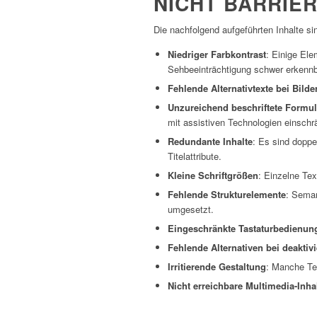
NICHT BARRIER
Die nachfolgend aufgeführten Inhalte s
Niedriger Farbkontrast
: Einige Ele
Sehbeeinträchtigung schwer erkennb
Fehlende Alternativtexte bei Bilde
Unzureichend beschriftete Formu
mit assistiven Technologien einschr
Redundante Inhalte
: Es sind doppe
Titelattribute.
Kleine Schriftgrößen
: Einzelne Tex
Fehlende Strukturelemente
: Seman
umgesetzt.
Eingeschränkte Tastaturbedienun
Fehlende Alternativen bei deaktiv
Irritierende Gestaltung
: Manche Tex
Nicht erreichbare Multimedia-Inha