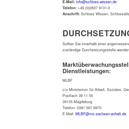
E-Mail:
info@schloss-wissen.de
Telefon:
+49 (0)2837 9131-0
Anschrift:
Schloss Wissen, Schlossall
DURCHSETZUN
Sollten Sie innerhalb einer angemessenen
zuständige Durchsetzungsstelle wenden
Marktüberwachungsstelle
Dienstleistungen:
MLBF
c/o Ministerium für Arbeit, Soziales, G
Postfach 39 11 55
39135 Magdeburg
Telefon: 0391 567 6970
E-​Mail:
MLBF@ms.sachsen-anhalt.de