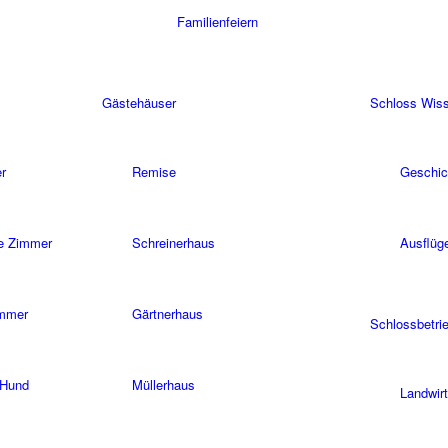
Familienfeiern
Gästehäuser
Schloss Wis
r
Remise
Geschic
ie Zimmer
Schreinerhaus
Ausflüg
immer
Gärtnerhaus
Schlossbetri
 Hund
Müllerhaus
Landwirt