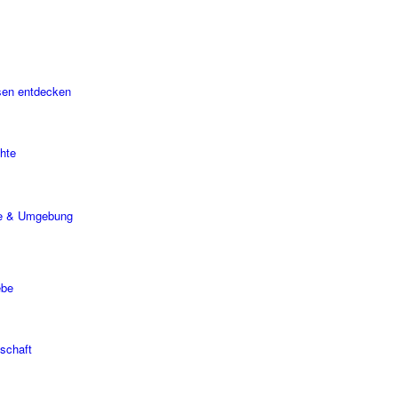
sen entdecken
hte
e & Umgebung
ebe
schaft