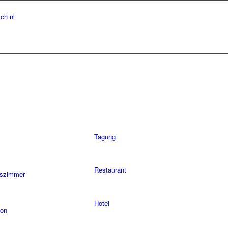
sch
nl
Tagung
Restaurant
szimmer
Hotel
lon