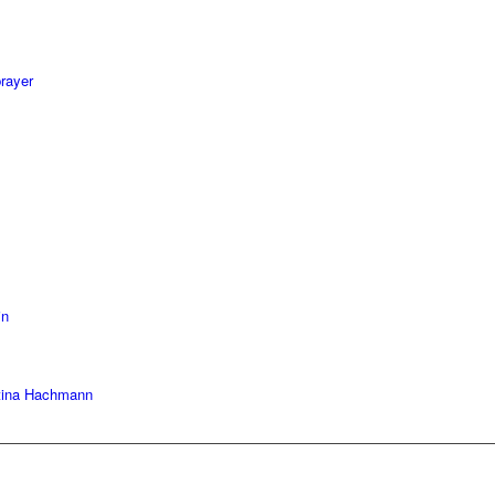
rayer
in
ttina Hachmann