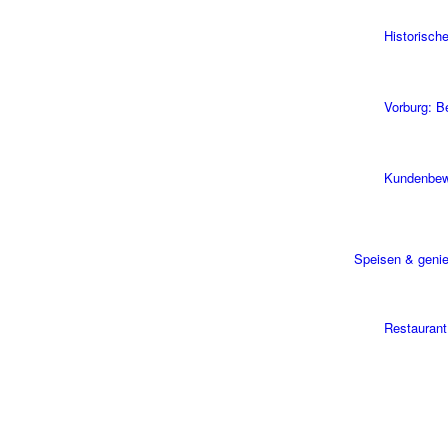
Historisch
Vorburg: B
Kundenbew
Speisen & geni
Restauran