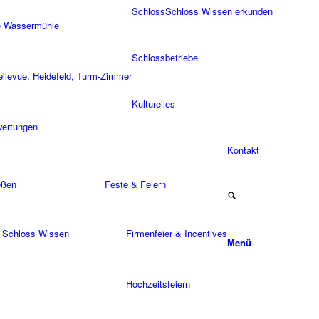
Schloss
Schloss Wissen erkunden
e Wassermühle
Schlossbetriebe
ellevue, Heidefeld, Turm-Zimmer
Kulturelles
ertungen
Kontakt
eßen
Feste & Feiern
t Schloss Wissen
Firmenfeier & Incentives
Menü
Hochzeitsfeiern