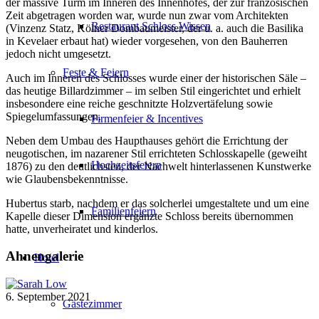
der massive Turm im Inneren des Innenhofes, der zur französischen
Zeit abgetragen worden war, wurde nun zwar vom Architekten
Restaurant Schloss Wissen
(Vinzenz Statz, Kölner Dombaumeister, der u. a. auch die Basilika
in Kevelaer erbaut hat) wieder vorgesehen, von den Bauherren
jedoch nicht umgesetzt.
Feste & Feiern
Auch im Inneren des Schlosses wurde einer der historischen Säle –
das heutige Billardzimmer – im selben Stil eingerichtet und erhielt
insbesondere eine reiche geschnitzte Holzvertäfelung sowie
Spiegelumfassungen.
Firmenfeier & Incentives
Neben dem Umbau des Haupthauses gehört die Errichtung der
neugotischen, im nazarener Stil errichteten Schlosskapelle (geweiht
Hochzeitsfeiern
1876) zu den deutlichsten, der Nachwelt hinterlassenen Kunstwerke
wie Glaubensbekenntnisse.
Hubertus starb, nachdem er das solcherlei umgestaltete und um eine
Familienfeiern
Kapelle dieser Dimension ergänzte Schloss bereits übernommen
hatte, unverheiratet und kinderlos.
Ahnengalerie
Hotel
6. September 2021
Gästezimmer