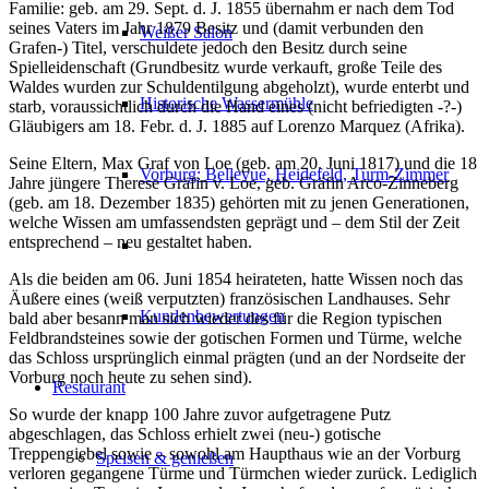
Familie: geb. am 29. Sept. d. J. 1855 übernahm er nach dem Tod
seines Vaters im Jahr 1879 Besitz und (damit verbunden den
Weißer Salon
Grafen-) Titel, verschuldete jedoch den Besitz durch seine
Spielleidenschaft (Grundbesitz wurde verkauft, große Teile des
Waldes wurden zur Schuldentilgung abgeholzt), wurde enterbt und
Historische Wassermühle
starb, voraussichtlich durch die Hand eines (nicht befriedigten -?-)
Gläubigers am 18. Febr. d. J. 1885 auf Lorenzo Marquez (Afrika).
Seine Eltern, Max Graf von Loe (geb. am 20. Juni 1817) und die 18
Vorburg: Bellevue, Heidefeld, Turm-Zimmer
Jahre jüngere Therese Gräfin v. Loe, geb. Gräfin Arco-Zinneberg
(geb. am 18. Dezember 1835) gehörten mit zu jenen Generationen,
welche Wissen am umfassendsten geprägt und – dem Stil der Zeit
entsprechend – neu gestaltet haben.
Als die beiden am 06. Juni 1854 heirateten, hatte Wissen noch das
Äußere eines (weiß verputzten) französischen Landhauses. Sehr
Kundenbewertungen
bald aber besann man sich wieder des für die Region typischen
Feldbrandsteines sowie der gotischen Formen und Türme, welche
das Schloss ursprünglich einmal prägten (und an der Nordseite der
Vorburg noch heute zu sehen sind).
Restaurant
So wurde der knapp 100 Jahre zuvor aufgetragene Putz
abgeschlagen, das Schloss erhielt zwei (neu-) gotische
Treppengiebel sowie – sowohl am Haupthaus wie an der Vorburg
Speisen & genießen
verloren gegangene Türme und Türmchen wieder zurück. Lediglich