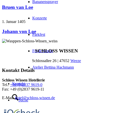
Bananensprayer
Bruen van Loe
Konzerte
1. Januar 1405
Johann von Loe
Parkfest
SCHLOSS WISSEN
Förderverein
Schlossallee 26 | 47652
Weeze
Atelier Bettina Hachmann
Kontakt Details
Schloss Wissen Hotellerie
Kontakt
Tel.:
+49 (0)2837 9619-0
Fax: +49 (0)2837 9619-11
E-Mail:
hotel@schloss-wissen.de
Suche