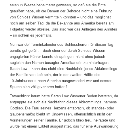
seien in Weeze beheimatet gewesen, so daß sie die Bitte
geäußert habe, ob die Damen der Behörde nicht eine Führung
von Schloss Wissen vermitteln könnten – und das möglichst
noch am selben Tag, da die Bekannte aus Amerika bereits am
Folgetag wieder abreise. Das also war das Anliegen des Anrufes
– so schien es jedenfalls.
Nun war der Terminkalender des Schlossherren für diesen Tag
bereits gut gefüllt – doch einer der durch Schloss Wissen
engagierten Führer konnte einspringen, nicht ohne jedoch
sogleich den Namen besagter Amerikanerin zu hinterfragen:
Sarah Low – kann das nicht eine Nachfahrin jenes Abkömmlings
der Familie von Loë sein, der in der zweiten Hälfte des
19.Jahrhunderts nach Amerika ausgewandert war und dessen
Spuren sich völlig verloren hatten?
Tatsächlich: kaum hatte Sarah Low Wissener Boden betreten, da
entpuppte sie sich als Nachfahrin dieses Abkömmlings, namens
Gottlieb. Die Frau seines Herzens entsprach, ob standes- oder
glaubensmäßig bleibt im Ungewissen, offensichtlich nicht den
Vorstellungen seiner Familie. Er jedoch blieb treu, heiratete und
wurde mit einem Erbteil ausgestattet, das für eine Auswanderung