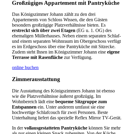
Großzügiges Appartement mit Pantryküche
Das Königszimmer Johann zählt zu den drei
Appartements von Schloss Wissen, die den Gästen
besonders großzügige Platzverhältnisse bieten. Es
erstreckt sich über zwei Etagen
(EG u. 1. OG) des
ehemaligen Müllerhauses. Neben einem separaten Schlaf-
und einem separaten Wohnraum im Obergeschoss verfügt
es im Erdgeschoss über eine Pantryküche mit Sitzecke.
Zudem steht Ihnen im Königszimmer Johann eine
eigene
Terrasse mit Rasenfläche
zur Verfügung.
online buchen
Zimmerausstattung
Die Ausstattung des Königszimmers Johann ist ebenso
wie die Platzverhältnisse äußerst großzügig. Im
Wohnbereich lädt eine
bequeme Sitzgruppe zum
Entspannen
ein. Unter anderem umfasst sie eine
hochwertige Schlafcouch für zwei Personen. Beste
Unterhaltung liefert das spezielle Reflex Mirror TV-Gerät.
In der
vollausgestatteten Pantryküche
können Sie mehr
als nur einen kleinen Snack zubereiten. Von der Küche