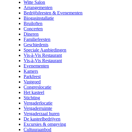
Witte Salon
Arrangementen
Bedrijfsfeesten & Evenementen
Biogasinstallatie
Bruiloften
Concerten
Dineren
Familiefeesten
Geschiedenis
Speciale Aanbiedingen
Vis-à-Vis Restaurant
Vis-à-Vis Restaurant
Evenementen
Kamers
Parkfeest
Vastgoed
Congreslocatie
Het kasteel
Stichting
Vergaderlocatie
Vergaderruimte
Vergaderzaal huren
De kasteelbedrijven
Excursies & omgeving
Cultuuraanbod