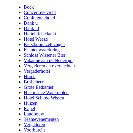
Boek
Concertoverzicht
Conferentiehotel
Dank u
Dank u!
Hartelijk bedankt
Hotel Weeze
Kerstboom zelf zagen
Klantenwaardering
Schloss Wissener Bier
Vakantie aan de Nederrijn
Vergaderen en overnachten
Vergaderhotel
Home
Bosbeheer
Grote Eetkamer
Historische Watermolen
Hotel Schloss Wissen
Huizen
Kapel
Landbouw
Teamevenementen
Vergaderen
Voorburcht