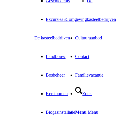
Geschiedenis
De
Excursies & omgeving
kasteelbedrijven
De kasteelbedrijven
Cultuuraanbod
Landbouw
Contact
Bosbeheer
Familievacantie
Kerstbomen
Zoek
Biogasinstallatie
Menu
Menu