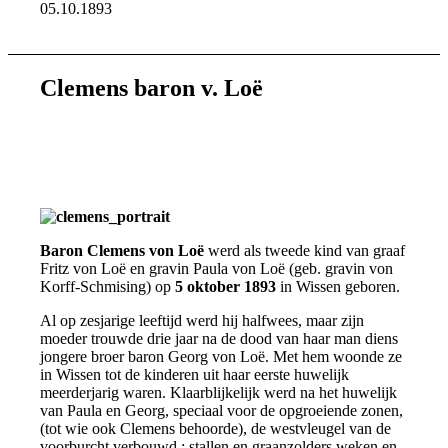
05.10.1893
Clemens baron v. Loë
Baron Clemens von Loë
werd als tweede kind van graaf
Fritz von Loë en gravin Paula von Loë (geb. gravin von
Korff-Schmising) op
5 oktober 1893
in Wissen geboren.
Al op zesjarige leeftijd werd hij halfwees, maar zijn
moeder trouwde drie jaar na de dood van haar man diens
jongere broer baron Georg von Loë. Met hem woonde ze
in Wissen tot de kinderen uit haar eerste huwelijk
meerderjarig waren. Klaarblijkelijk werd na het huwelijk
van Paula en Georg, speciaal voor de opgroeiende zonen,
(tot wie ook Clemens behoorde), de westvleugel van de
voorburcht verbouwd : stallen en graanzolders weken en