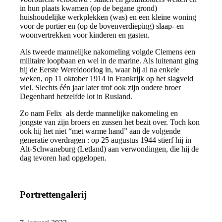
in hun plaats kwamen (op de begane grond)
huishoudelijke werkplekken (was) en een kleine woning
voor de portier en (op de bovenverdieping) slaap- en
woonvertrekken voor kinderen en gasten.
Als tweede mannelijke nakomeling volgde Clemens een
militaire loopbaan en wel in de marine. Als luitenant ging
hij de Eerste Wereldoorlog in, waar hij al na enkele
weken, op 11 oktober 1914 in Frankrijk op het slagveld
viel. Slechts één jaar later trof ook zijn oudere broer
Degenhard hetzelfde lot in Rusland.
Zo nam Felix als derde mannelijke nakomeling en
jongste van zijn broers en zussen het bezit over. Toch kon
ook hij het niet “met warme hand” aan de volgende
generatie overdragen : op 25 augustus 1944 stierf hij in
Alt-Schwaneburg (Letland) aan verwondingen, die hij de
dag tevoren had opgelopen.
Portrettengalerij