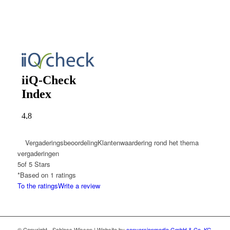
Vergaderingsbeoordeling
Klantenwaardering rond het thema
vergaderingen
5
of 5 Stars
*Based on
1
ratings
To the ratings
Write a review
© Copyright - Schloss Wissen | Website by
conversionmedia GmbH & Co. KG