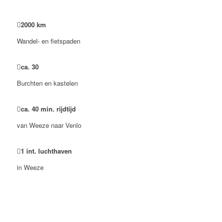
2000
km
Wandel- en fietspaden
ca.
30
Burchten en kastelen
ca.
40
min. rijdtijd
van Weeze naar Venlo
1
int. luchthaven
in Weeze