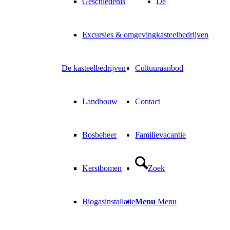
Geschiedenis
De
Excursies & omgeving
kasteelbedrijven
De kasteelbedrijven
Cultuuraanbod
Landbouw
Contact
Bosbeheer
Familievacantie
Kerstbomen
Zoek
Biogasinstallatie
Menu
Menu