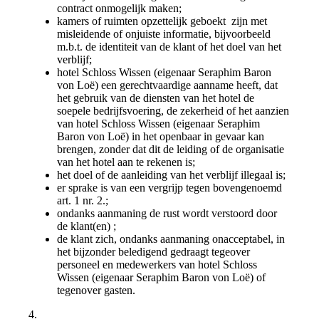
contract onmogelijk maken;
kamers of ruimten opzettelijk geboekt zijn met
misleidende of onjuiste informatie, bijvoorbeeld
m.b.t. de identiteit van de klant of het doel van het
verblijf;
hotel Schloss Wissen (eigenaar Seraphim Baron
von Loë) een gerechtvaardige aanname heeft, dat
het gebruik van de diensten van het hotel de
soepele bedrijfsvoering, de zekerheid of het aanzien
van hotel Schloss Wissen (eigenaar Seraphim
Baron von Loë) in het openbaar in gevaar kan
brengen, zonder dat dit de leiding of de organisatie
van het hotel aan te rekenen is;
het doel of de aanleiding van het verblijf illegaal is;
er sprake is van een vergrijp tegen bovengenoemd
art. 1 nr. 2.;
ondanks aanmaning de rust wordt verstoord door
de klant(en) ;
de klant zich, ondanks aanmaning onacceptabel, in
het bijzonder beledigend gedraagt tegeover
personeel en medewerkers van hotel Schloss
Wissen (eigenaar Seraphim Baron von Loë) of
tegenover gasten.
4.