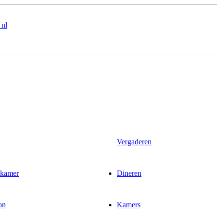
nl
Vergaderen
tkamer
Dineren
on
Kamers