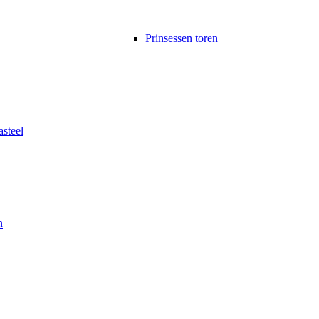
Prinsessen toren
asteel
n