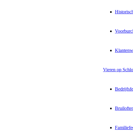
Historis
Voorburc
Klantenw
Vieren op Schl
Bedrijfs
Bruilofte
Familiefe