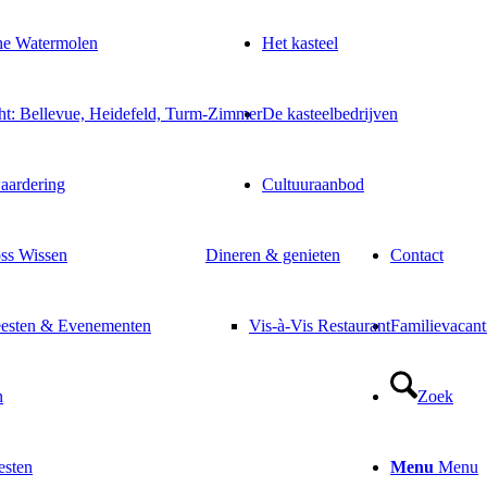
che Watermolen
Het kasteel
ht: Bellevue, Heidefeld, Turm-Zimmer
De kasteelbedrijven
aardering
Cultuuraanbod
oss Wissen
Dineren & genieten
Contact
feesten & Evenementen
Vis-à-Vis Restaurant
Familievacant
n
Zoek
esten
Menu
Menu