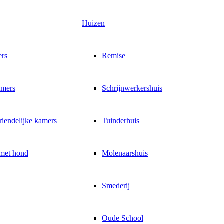
Huizen
ers
Remise
amers
Schrijnwerkershuis
riendelijke kamers
Tuinderhuis
 met hond
Molenaarshuis
Smederij
Oude School