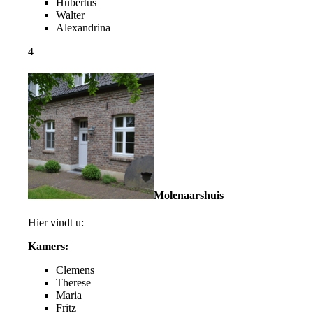
Hubertus
Walter
Alexandrina
4
Molenaarshuis
Hier vindt u:
Kamers:
Clemens
Therese
Maria
Fritz