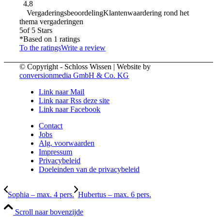
Vergaderingsbeoordeling
Klantenwaardering rond het
thema vergaderingen
5
of 5 Stars
*Based on
1
ratings
To the ratings
Write a review
© Copyright - Schloss Wissen | Website by
conversionmedia GmbH & Co. KG
Link naar Mail
Link naar Rss deze site
Link naar Facebook
Contact
Jobs
Alg. voorwaarden
Impressum
Privacybeleid
Doeleinden van de privacybeleid
Sophia – max. 4 pers.
Hubertus – max. 6 pers.
Scroll naar bovenzijde