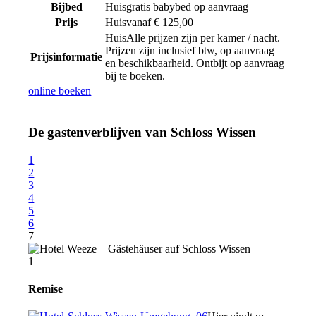
Bijbed
gratis babybed op aanvraag
Prijs
vanaf € 125,00
Alle prijzen zijn per kamer / nacht.
Prijzen zijn inclusief btw, op aanvraag
Prijsinformatie
en beschikbaarheid. Ontbijt op aanvraag
bij te boeken.
online boeken
De gastenverblijven van Schloss Wissen
1
2
3
4
5
6
7
1
Remise