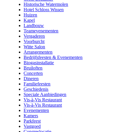
Historische Watermolen
Hotel Schloss Wissen
Huizen
Kapel
Landbouw
Teamevenementen
Vergaderen
Voorburcht
Witte Salon
Arrangementen
Bedrijfsfeesten & Evenementen
Biogasinstallatie
Bruiloften
Concerten
Dineren
Familiefeesten
Geschiedenis
Speciale Aanbiedingen
Vis-à-Vis Restaurant
Vis-à-Vis Restaurant
Evenementen
Kamers
Parkfeest
Vastgoed
Congreslocatie