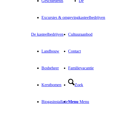
Geschiedenis
De
Excursies & omgeving
kasteelbedrijven
De kasteelbedrijven
Cultuuraanbod
Landbouw
Contact
Bosbeheer
Familievacantie
Kerstbomen
Zoek
Biogasinstallatie
Menu
Menu